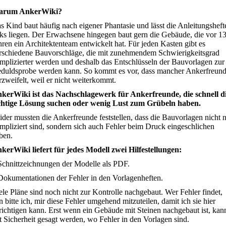
arum AnkerWiki?
s Kind baut häufig nach eigener Phantasie und lässt die Anleitungsheft
nks liegen. Der Erwachsene hingegen baut gern die Gebäude, die vor 1
hren ein Architektenteam entwickelt hat. Für jeden Kasten gibt es
rschiedene Bauvorschläge, die mit zunehmendem Schwierigkeitsgrad
mplizierter werden und deshalb das Entschlüsseln der Bauvorlagen zur
duldsprobe werden kann. So kommt es vor, dass mancher Ankerfreun
rzweifelt, weil er nicht weiterkommt.
kerWiki ist das Nachschlagewerk für Ankerfreunde, die schnell d
chtige Lösung suchen oder wenig Lust zum Grübeln haben.
ider mussten die Ankerfreunde feststellen, dass die Bauvorlagen nicht 
mpliziert sind, sondern sich auch Fehler beim Druck eingeschlichen
ben.
kerWiki liefert für jedes Modell zwei Hilfestellungen:
Schnittzeichnungen der Modelle als PDF.
Dokumentationen der Fehler in den Vorlagenheften.
ele Pläne sind noch nicht zur Kontrolle nachgebaut. Wer Fehler findet,
n bitte ich, mir diese Fehler umgehend mitzuteilen, damit ich sie hier
richtigen kann. Erst wenn ein Gebäude mit Steinen nachgebaut ist, kan
t Sicherheit gesagt werden, wo Fehler in den Vorlagen sind.