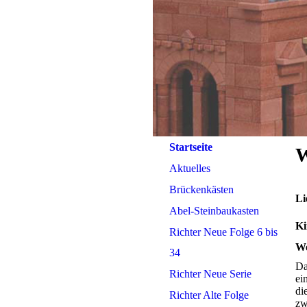
Startseite
W
Aktuelles
Brückenkästen
Li
Abel-Steinbaukasten
Ki
Richter Neue Folge 6 bis
We
34
Da
Richter Neue Serie
ei
di
Richter Alte Folge
zw