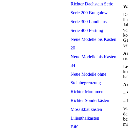
Richter Dachstein Serie
W
Serie 200 Bungalow
Da
li
Serie 300 Landhaus
Ja
ve
Serie 400 Festung
ko
Neue Modelle bis Kasten
Ge
ve
20
An
Neue Modelle bis Kasten
ri
34
Le
ko
Neue Modelle ohne
ha
Steinbegrenzung
An
Richter Monument
– 
Richter Sonderkästen
– 
Vi
Mosaikbaukasten
de
Lilienthalkasten
be
mi
BiK