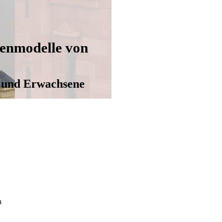
enmodelle von
r und Erwachsene
h