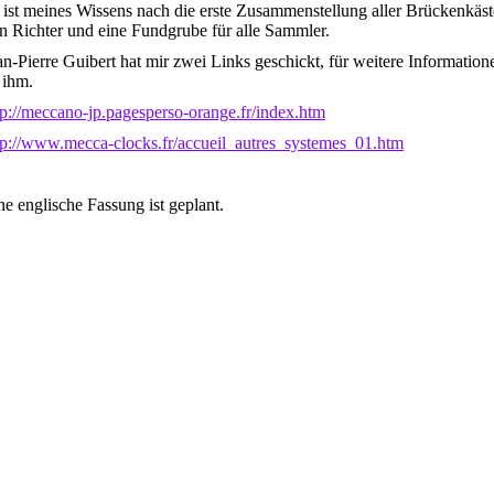
 ist meines Wissens nach die erste Zusammenstellung aller Brückenkäs
n Richter und eine Fundgrube für alle Sammler.
an-Pierre Guibert hat mir zwei Links geschickt, für weitere Information
 ihm.
tp://meccano-jp.pagesperso-orange.fr/index.htm
tp://www.mecca-clocks.fr/accueil_autres_systemes_01.htm
ne englische Fassung ist geplant.