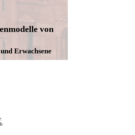
enmodelle von
r und Erwachsene
e
ch