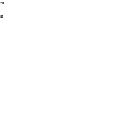
ten
en