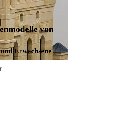
enmodelle von
r und Erwachsene
r