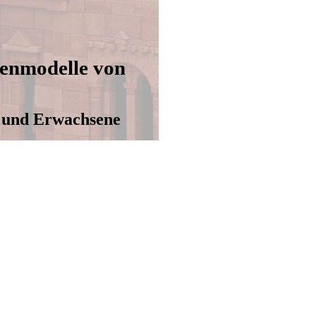
enmodelle von
r und Erwachsene